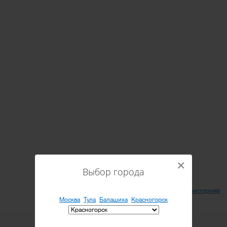
×
Выбор города
Вернуться ко всем историям
Москва
Тула
Балашиха
Красногорск