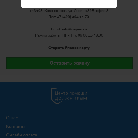
Контакты
143408, Красногорск, ул. Ленина 39Б, офис 3
Тел:
+7 (499) 404 11 70
Email:
info@cepod.ru
Режим работы: ПН-ПТ с 09:00 до 18:00
Открыть Яндекс.карту
Оставить заявку
О нас
Контакты
Онлайн оплата