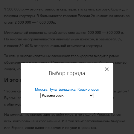
1 500 000 р. — это не стоимость квартиры, это сумма, которую брали для
покупки квартиры. В большинстве городов России 2х комнатная квартира
стоит 2 500 000 — 4 000 000р.
Минимальный первоначальный взнос составляет 500 000 — 800 000 р.
Но многие не ограничиваются минимальным взносом, в размере 20%,
и вносят 30-50% от первоначальной стоимости квартиры.
То есть у многих ипотечных заемщиков тело кредита входит в рамки
обозначенные в документе. Следовательно, достаточно большое кол-во
×
людей, кому принятые меры помогут пережить трудное время.
Выбор города
И это всё?
Москва
Тула
Балашиха
Красногорск
Что же касается остальных категорий граждан и всей экономики в целом?
Будем надеяться, что карантин скоро прекратится и мы вернемся
к обычному рабочему режиму.
Напомним, что кризис идет во всём мире, а не в одной России. Трясет
всех, кого больше, а кого меньше. И в той же «благополучной» Америке
или Европе, люди сидят по домам и по уши в кредитах.