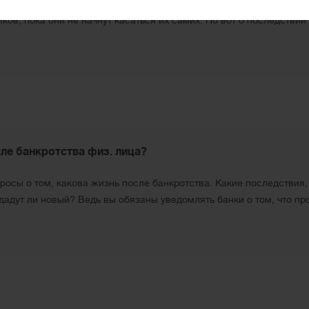
олги это очень опасная доля родственником. Долги передаются по
ков, пока они не начнут касаться их самих. Но вот о последстви
сле банкротства физ. лица?
росы о том, какова жизнь после банкротства. Какие последствия,
 дадут ли новый? Ведь вы обязаны уведомлять банки о том, что п