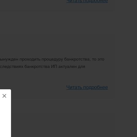
Читать подробнее
ынужден проходить процедуру банкротства, то это
оследствиях банкротства ИП актуален для
Читать подробнее
×