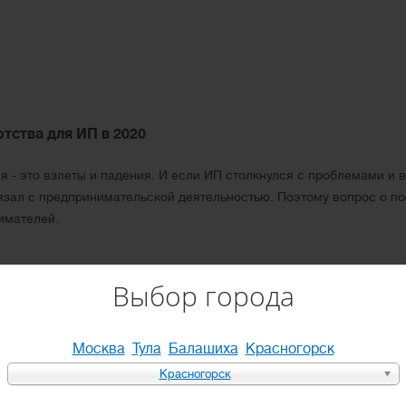
тства для ИП в 2020
 - это взлеты и падения. И если ИП столкнулся с проблемами и в
авязал с предпринимательской деятельностью. Поэтому вопрос о п
имателей.
Выбор города
Москва
Тула
Балашиха
Красногорск
енникам будущего банкрота?
Красногорск