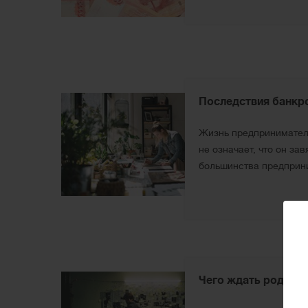
Последствия банкро
Жизнь предпринимателя
не означает, что он з
большинства предприн
Чего ждать родств