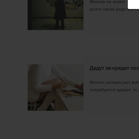
Многие не знают, что д
долги своих родственни
Дадут ли кредит по
Многих интересуют воп
потребуется кредит, то