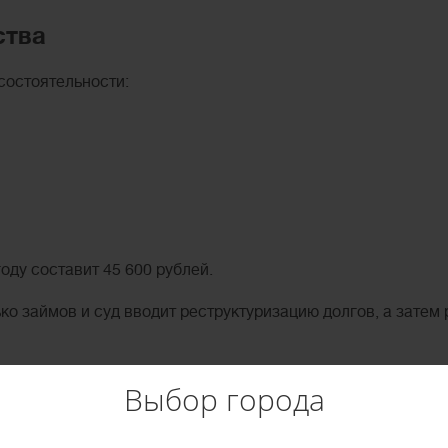
ства
состоятельности:
оду составит 45 600 рублей.
о займов и суд вводит реструктуризацию долгов, а затем
ва — приблизительно 15 000 рублей;
Выбор города
;
 — 25 000;