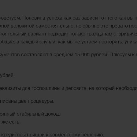
советуем. Половина успеха как раз зависит от того как вы
жной волокитой самостоятельно, но обычно это чревато п
тоятельный вариант подходит только гражданам с юридичес
бщие, а каждый случай, как мы не устаем повторять, уник
кументов составляют в среднем 15 000 рублей. Плюсуем к 
ублей.
реквизиты для госпошлины и депозита, на который необход
описаны две процедуры:
тоянный стабильный доход;
 же есть.
 кредиторы пришли к совместному решению.