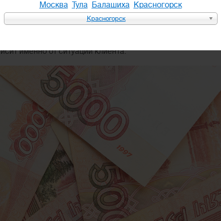
Москва
Тула
Балашиха
Красногорск
Красногорск
0 рублей и составит 103 600 рублей. Таким образом, коли
оцедуры банкротства физического лица. При этом абсолютн
исит именно от ситуации клиента.