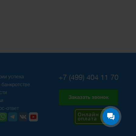
+7 (499) 404 11 70
рии успеха
 банкротстве
сти
Заказать звонок
ьи
ос-ответ
Карта сайта