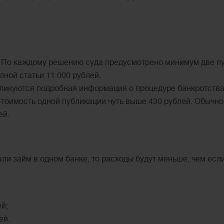
. По каждому решению суда предусмотрено минимум две п
лной статьи 11 000 рублей.
бликуются подробная информация о процедуре банкротства:
Стоимость одной публикации чуть выше 430 рублей. Обычно
ей.
али займ в одном банке, то расходы будут меньше, чем есл
й;
ей.