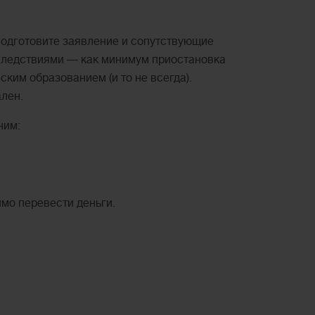
 подготовите заявление и сопутствующие
оследствиями — как минимум приостановка
ким образованием (и то не всегда).
ален.
ним:
имо перевести деньги.