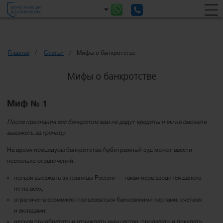
Главная
Статьи
Мифы о банкротстве
Мифы о банкротстве
Миф № 1
После признания вас банкротом вам не дадут кредиты и вы не сможете
выезжать за границу.
На время процедуры банкротства Арбитражный суд может ввести
несколько ограничений:
нельзя выезжать за границы России — такая мера вводится далеко
не на всех;
ограничена возможно пользоваться банковскими картами, счетами
и вкладами;
нельзя приобретать и отчуждать имущество, продавать и покупать