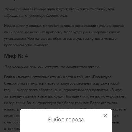
Лучше сначала взять еще один кредит, чтобы покрыть старый, чем
обращаться к процедуре банкротства.
Новые долги у родных, микрофинансовых организаций только отсрочат
ваши долги, но не решат проблему. Долг будет расти, нервные клетки
уменьшаться. Чем раньше вы обратитесь в суд, тем лучше и меньше
проблем вы себе наживете!
Миф № 4
Людям виднее, если они говорят, что банкротство вранье.
Если вы видите негативные отзывы в сети о том, что «Процедура
банкротства затянулась и вместо полутора месяцев я жду уже второй
год» — скорее всего обратились к неграмотным специалистам, «Выезд
за границу закроют навсегда, кредит больше никто не даст», — домыслы,
не верьте им. Закон существует уже более трех лет. Более ста тысяч
наших граждан уже освободились от долгов. И Москве, и в регионах есть
×
опытные юристы, которые помогают успешно справиться населению
Выбор города
с непосильными долгами. Слушать важно знающих профессионалов,
а не домыслы людей из сети.