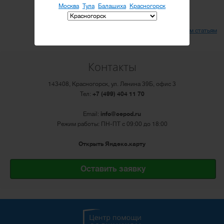
Москва
Тула
Балашиха
Красногорск
Вернуться ко всем статьям
Контакты
143408, Красногорск, ул. Ленина 39Б, офис 3
Тел:
+7 (499) 404 11 70
Email:
info@cepod.ru
Режим работы: ПН-ПТ с 09:00 до 18:00
Открыть Яндекс.карту
Оставить заявку