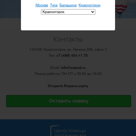
Москва
Тула
Балашиха
Красногорск
Контакты
143408, Красногорск, ул. Ленина 39Б, офис 3
Тел:
+7 (499) 404 11 70
Email:
info@cepod.ru
Режим работы: ПН-ПТ с 09:00 до 18:00
Открыть Яндекс.карту
Оставить заявку