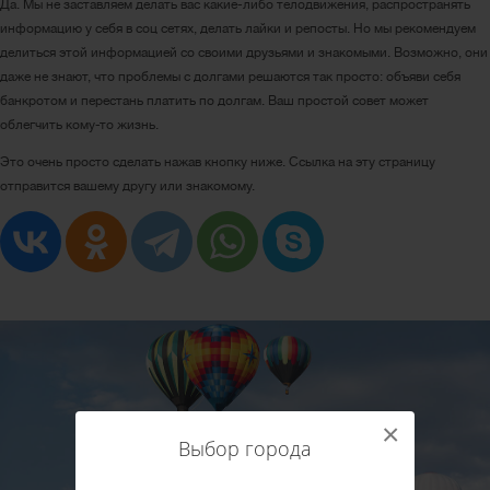
Да. Мы не заставляем делать вас какие-либо телодвижения, распространять
информацию у себя в соц сетях, делать лайки и репосты. Но мы рекомендуем
делиться этой информацией со своими друзьями и знакомыми. Возможно, они
даже не знают, что проблемы с долгами решаются так просто: объяви себя
банкротом и перестань платить по долгам. Ваш простой совет может
облегчить кому-то жизнь.
Это очень просто сделать нажав кнопку ниже. Ссылка на эту страницу
отправится вашему другу или знакомому.
×
Выбор города